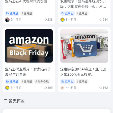
亚马逊在AI代理时代的价值
双重绝杀！亚马逊系统误伤升
级，大批卖家链接下架、库存
冻结，如何绝地反击？
亚马逊
# 亚马逊
亚马逊
# 亚马逊
5个月前
238
8个月前
234
亚马逊黑五爆冷：卖家陷调价
深度绑定加码AI赛道！亚马逊
漩涡与订单荒
追加250亿美元投资
Anthropic，十年千亿算力协议
亚马逊
# 亚马逊
# 税务合规
亚马逊
# 亚马逊
落地
8个月前
309
4个月前
162
暂无评论