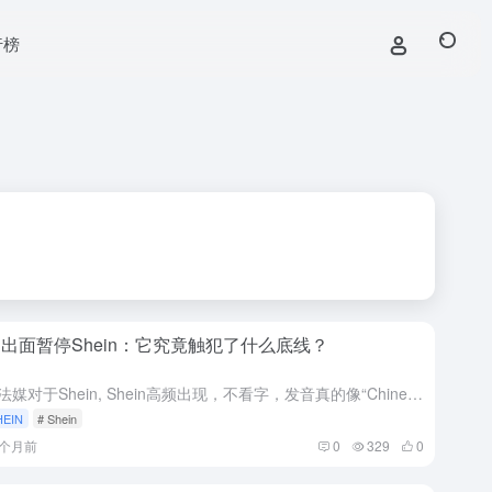
行榜
出面暂停Shein：它究竟触犯了什么底线？
最近法媒对于Shein, Shein高频出现，不看字，发音真的像“Chine”，仔细一看，原来是一个电商平台出事了。Shein在法国被暂停：快时尚面临严峻考验 Shein en France : La...
HEIN
# Shein
9个月前
0
329
0