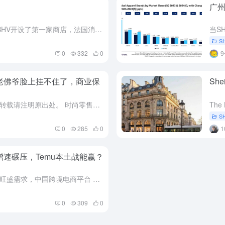
！
广州
近日，中国电商平台Shein在巴黎BHV开设了第一家商店，法国消费者监管机构DGCCRF发现在网站上出售儿童X玩偶和A类武器（砍刀和指节铜套）。 11月5日，法国经济与财政部宣布，“根据总理的指示，政...
S
0
332
0
！老佛爷脸上挂不住了，商业保
Sh
来源：艾林华尚、运动服饰观察，转载请注明原出处。 时尚零售市场的震荡从未如此激烈，一场关于快时尚与奢侈品牌之间的拉锯战正悄然升级。 中国跨境电商品牌Shein近日与法国地产商Société des G...
S
0
285
0
%增速碾压，Temu本土战能赢？
依托英国消费者对高性价比商品的旺盛需求，中国跨境电商平台 Temu 在英国市场的业务于 2024 年强势爆发，收入与税前利润双双翻倍。 Temu英国核心财务数据披露： Temu 英国 2024 年营收...
0
309
0