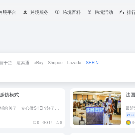
跨境平台
跨境服务
跨境百科
跨境活动
排
营干货
速卖通
eBay
Shopee
Lazada
SHEIN
种赚钱模式
法国
有商家说：“我准备把Amazon的店铺给关了，专心做SHEIN好了，我最近新开的这家店铺的GMV日销可以达1W美金一天， 我在amazon就零星出几单。” 也有商家表示：“SHEIN相比较于TEMU确...
S
0
314
0