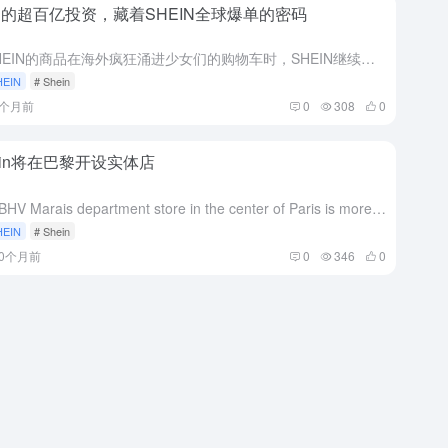
的超百亿投资，藏着SHEIN全球爆单的密码
当SHEIN的商品在海外疯狂涌进少女们的购物车时，SHEIN继续在国内投入超百亿打造升级智慧供应链。 从供应商生产线的数字化改造，到创新工具、设备的研发，和继续投超百亿重金升级智慧供应链，沉下心修炼内...
HEIN
# Shein
9个月前
0
308
0
ein将在巴黎开设实体店
The BHV Marais department store in the center of Paris is more associated with luxury brands than fa...
HEIN
# Shein
10个月前
0
346
0