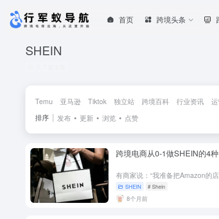
首页
跨境头条
SHEIN
共 7 篇文章
Temu
亚马逊
Tiktok
独立站
跨境百科
行业资讯
运
排序
发布
更新
浏览
点赞
跨境电商从0-1做SHEIN的4
SHEIN
# Shein
8个月前