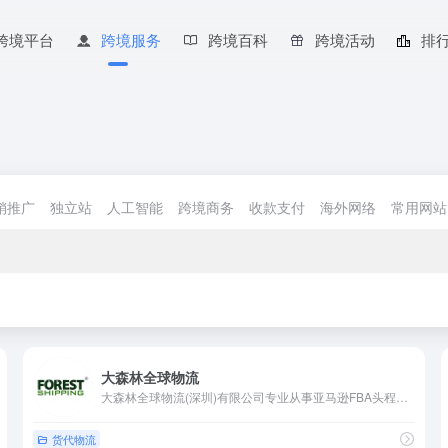
跨境平台
跨境服务
跨境百科
跨境活动
排
销推广
独立站
人工智能
跨境商务
收款支付
海外网络
常用网站
大森林全球物流
大森林全球物流(深圳)有限公司专业从事亚马逊FBA头程运输门到门服务，含(FBA海运_FBA空运_FBA快递_海外仓）及拼箱整柜等一系列FBA相关配套物流综合服务商
货代物流