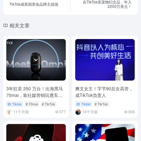
在TikTok卖宠物纪念品，年入
TikTok成英国美妆品牌主战场
2200万美元！
相关文章
3年狂卖 250 万台！出海黑马
爽文女主！字节90后女高管，
70mai，靠社媒营销玩透车载
成TikTok负责人
设备
Tiktok
# 70mai
# TikTok
Tiktok
# TikTok
11个月前
377
10个月前
306