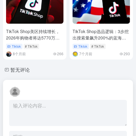
TikTok Shop美区持续增长，
TikTok Shop选品逻辑：3步挖
2026年购物者将达5770万，
出搜索量飙升200%的蓝海爆
占美人口约17%​​
品
Tiktok
# TikTok
Tiktok
# TikTok
8个月前
266
7个月前
293
暂无评论