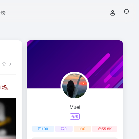
行榜
0
市场。
Muei
作者
190
0
0
55.8
K