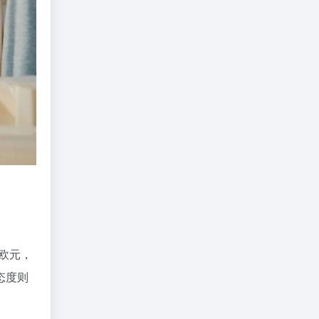
6欧元，
态度则