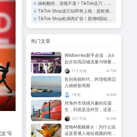
抽检翻倍、违规不退！TikTok这刀，专砍“空手套白狼”的人
TikTok Shop波兰站即将上线：是欧洲新风口，还是又一个合规迷宫？
TikTok Shop欧洲再扩容！新增8国站点正式开放入驻！
热门文章
Wildberries新手必读：从0
起步实现店铺流量与销量双
增长！
11个月前
754
告别免税时代，跨境电商迈
入精耕新周期
1年前
649
对海外市场感兴趣的应届
生，到底是选外贸，还是选
跨境？
12个月前
569
宠物AI视频爆火：为什么说
送”等
这是普通人做短视频的绝佳