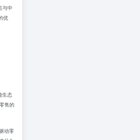
征与中
的优