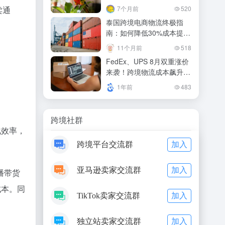
机会？
卖通
7个月前
520
泰国跨境电商物流终极指
南：如何降低30%成本提升
50%时效
11个月前
518
FedEx、UPS 8月双重涨价
来袭！跨境物流成本飙升，
卖家如何应对？
1年前
483
跨境社群
化效率，
加入
跨境平台交流群
加入
亚马逊卖家交流群
播带货
成本。同
加入
TikTok卖家交流群
加入
独立站卖家交流群