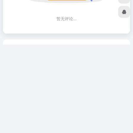
暂无评论...
行军蚁跨境是一家致力于跨境电商从业者提供全球产业出海的
互联网平台，让跨境出海更简单、更便捷，为跨境从业者提供
实时的跨境资讯，实用的跨境干货、工具、数据和服务，打造
一站式跨境导航流量入口。做跨境电商，就上行军蚁跨境导
航。
关于我们
免责声明
隐私政策
广告合作
专栏作者
网站地图
友链申请