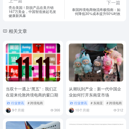
上一篇
下一篇
秃击美国！防脱产品在美月销
泰国跨境电商物流终极指南：如
167万美金，中国智造掀起毛发
何降低30%成本提升50%时效
健康新风暴
相关文章
当双十一遇上“黑五”：我们正
从潮玩到产业：新一代中国企
在迎来伦敦跨境电商的窗口期
业如何打开东南亚市场
行业资讯
# 跨境电商
行业资讯
# 东南亚
# 跨境电商
9个月前
366
10个月前
312