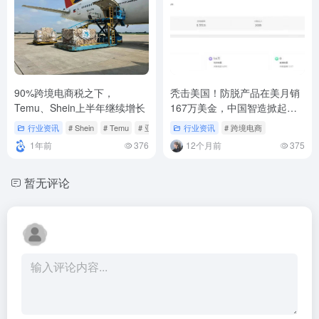
90%跨境电商税之下，
秃击美国！防脱产品在美月销
Temu、Shein上半年继续增长
167万美金，中国智造掀起毛
发健康新风暴
行业资讯
# Shein
# Temu
# 亚马逊
行业资讯
# 跨境电商
1年前
376
12个月前
375
暂无评论