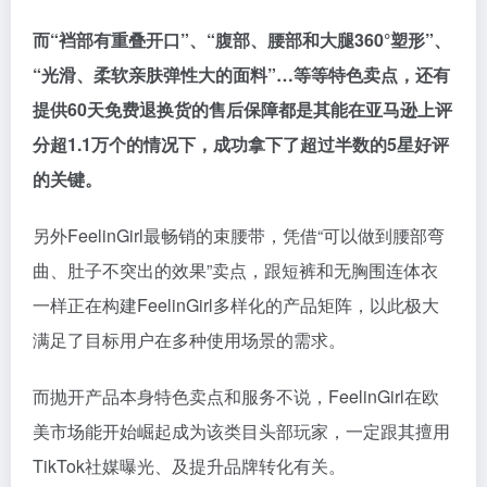
而“裆部有重叠开口”、“腹部、腰部和大腿360°塑形”、
“光滑、柔软亲肤弹性大的面料”…等等特色卖点，还有
提供60天免费退换货的售后保障都是其能在亚马逊上评
分超1.1万个的情况下，成功拿下了超过半数的5星好评
的关键。
另外FeelinGirl最畅销的束腰带，凭借“可以做到腰部弯
曲、肚子不突出的效果”卖点，跟短裤和无胸围连体衣
一样正在构建FeelinGirl多样化的产品矩阵，以此极大
满足了目标用户在多种使用场景的需求。
而抛开产品本身特色卖点和服务不说，FeelinGirl在欧
美市场能开始崛起成为该类目头部玩家，一定跟其擅用
TikTok社媒曝光、及提升品牌转化有关。