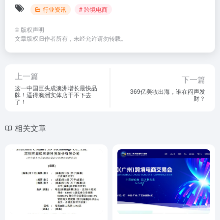
行业资讯
# 跨境电商
©
版权声明
文章版权归作者所有，未经允许请勿转载。
上一篇
下一篇
这一中国巨头成澳洲增长最快品
369亿美妆出海，谁在闷声发
牌！逼得澳洲实体店干不下去
财？
了！
相关文章