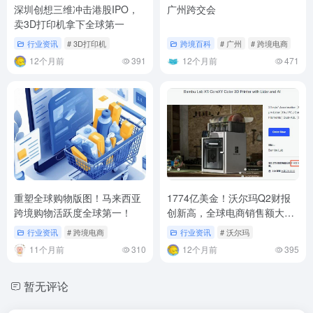
深圳创想三维冲击港股IPO，
广州跨交会
卖3D打印机拿下全球第一
行业资讯
# 3D打印机
跨境百科
# 广州
# 跨境电商
12个月前
391
12个月前
471
重塑全球购物版图！马来西亚
1774亿美金！沃尔玛Q2财报
跨境购物活跃度全球第一！
创新高，全球电商销售额大涨
25%
行业资讯
# 跨境电商
行业资讯
# 沃尔玛
11个月前
310
12个月前
395
暂无评论