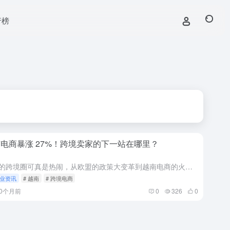
行榜
电商暴涨 27%！跨境卖家的下一站在哪里？
今天的跨境圈可真是热闹，从欧盟的政策大变革到越南电商的火爆增长，再到 AI 工具的智能升级，每一条都跟咱们卖家的钱袋子息息相关。特别是越南电商那个 25-27% 的超预期增长，这个数字背后到底藏着什么...
业资讯
# 越南
# 跨境电商
10个月前
0
326
0