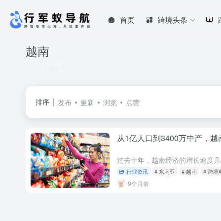
首页
跨境头条
越南
共 2 篇文章
排序
发布
更新
浏览
点赞
从1亿人口到3400万中产，
行业资讯
# 东南亚
# 越南
# 跨境
9个月前