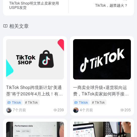
TikTok Shop明文禁止卖家使用
TikTok，越禁越火？
USPS发货
相关文章
TikTok Shop跨境新计划“美通
一商卖全球升级+退货双向运
墨”将于2026年4月上线！有美
费，TikTok卖家如何两手接
国站就能做墨西哥市场
招？
Tiktok
# TikTok
Tiktok
# TikTok
7个月前
239
4个月前
205