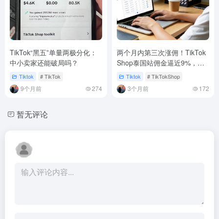
TikTok“黑五”单量两极分化：
两个月内第三次涨佣！TikTok
中小卖家还能破局吗？
Shop泰国站佣金逼近9%，低
客单价卖家还有机会吗？
Tiktok
# TikTok
Tiktok
# TikTokShop
9个月前
274
3个月前
172
暂无评论