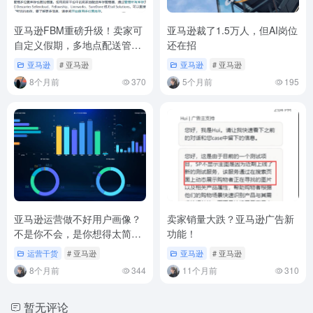
亚马逊FBM重磅升级！卖家可
亚马逊裁了1.5万人，但AI岗位
自定义假期，多地点配送管理
还在招
更灵活
亚马逊
# 亚马逊
亚马逊
# 亚马逊
8个月前
370
5个月前
195
亚马逊运营做不好用户画像？
卖家销量大跌？亚马逊广告新
不是你不会，是你想得太简单
功能！
了
运营干货
# 亚马逊
亚马逊
# 亚马逊
8个月前
344
11个月前
310
暂无评论