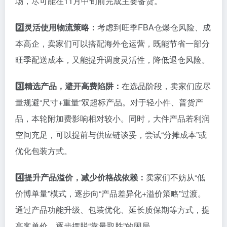
场，尽可能在11月中旬前完成主要备货。
2️⃣
灵活使用物流策略：
考虑到旺季FBA仓爆仓风险、成
本高企，卖家们可以搭配海外仓运营，既能节省一部分
旺季配送成本，又能提升调度灵活性，降低退仓风险。
3️⃣
精选产品，避开高费陷阱：
在选品阶段，卖家们应尽
量规避“尺寸+重量”双超标产品。对于轻小件、普货产
品，本轮附加费影响相对较小。同时，大件产品若利润
空间充足，可以提前与供应链谈妥，尝试“分摊成本”或
优化包装方式。
4️⃣
提升产品溢价，减少价格战依赖：
卖家们不妨从“低
价博单量”模式，逐步向“产品差异化+溢价策略”过渡。
通过产品功能升级、包装优化、延长质保期等方式，提
高客单价，逐步摆脱“靠量取胜”的困局。