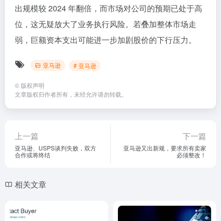
出规模较 2024 年翻倍，而市场对公司的预期已处于高
位，这无疑放大了业务执行风险。若叠加整体市场走
弱，巨额资本支出可能进一步加剧股价的下行压力。
亚马逊
# 亚马逊
©
版权声明
文章版权归作者所有，未经允许请勿转载。
上一篇
下一篇
亚马逊、USPS谈判失败，双方
亚马逊又出新规，要求所有卖家
合作或将终结
必须整改！
相关文章