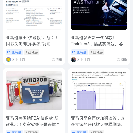
亚马逊推出"仅退款"计划？！
亚马逊发布新一代AI芯片
同步关闭“联系买家”功能
Trainium3，挑战英伟达、谷
歌？
亚马逊
# 亚马逊
亚马逊
# 亚马逊
8个月前
296
8个月前
365
亚马逊美国站FBA“仅退款”新
亚马逊平台再次加强监管，众
政落地！卖家省钱还是踩坑？
多卖家的评论被大规模删除。
亚马逊
# 亚马逊
亚马逊
# 亚马逊