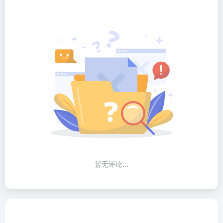
暂无评论...