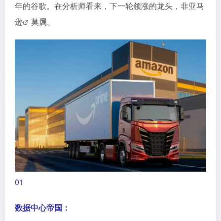
年的谷歌。在分析师看来，下一轮领涨的龙头，非
亚马
逊
莫属。
01
数据中心帝国：