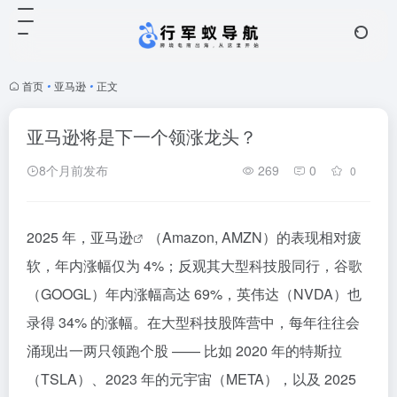
首页
•
亚马逊
•
正文
亚马逊将是下一个领涨龙头？
8个月前发布
269
0
0
2025 年，
亚马逊
（Amazon, AMZN）的表现相对疲
软，年内涨幅仅为 4%；反观其大型科技股同行，谷歌
（GOOGL）年内涨幅高达 69%，英伟达（NVDA）也
录得 34% 的涨幅。在大型科技股阵营中，每年往往会
涌现出一两只领跑个股 —— 比如 2020 年的特斯拉
（TSLA）、2023 年的元宇宙（META），以及 2025