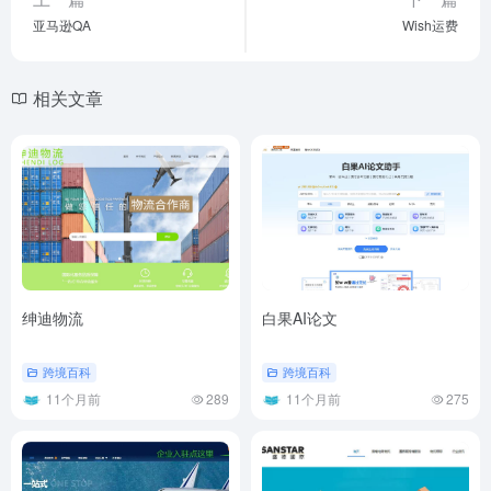
亚马逊QA
Wish运费
相关文章
绅迪物流
白果AI论文
跨境百科
跨境百科
11个月前
289
11个月前
275