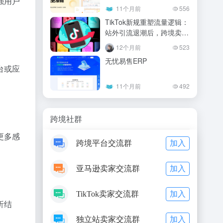
强用户
11个月前
556
TikTok新规重塑流量逻辑：
站外引流退潮后，跨境卖家
的闭环生存指南
12个月前
523
无忧易售ERP
台或应
11个月前
492
跨境社群
更多感
加入
跨境平台交流群
加入
亚马逊卖家交流群
加入
TikTok卖家交流群
析结
加入
独立站卖家交流群