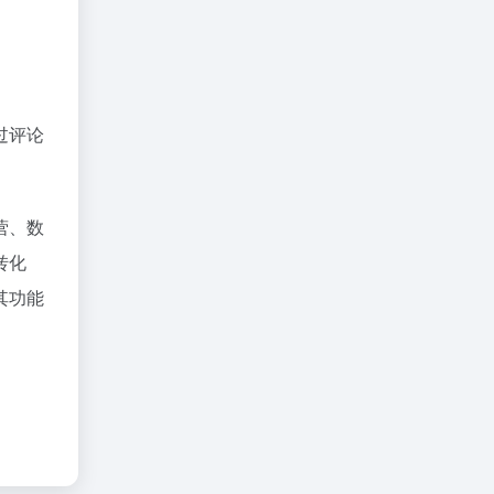
过评论
营、数
转化
其功能