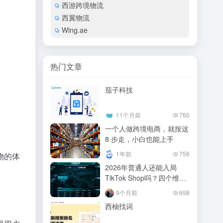
西游跨境物流
西翼物流
Wing.ae
热门文章
茄⼦科技
11个月前
760
一个人做跨境电商，就按这
8 步走，小白也能上手
1年前
756
物的体
2026年普通人还能入局
TikTok Shop吗？四个维度
看清机遇与挑战
9个月前
698
西柚找词