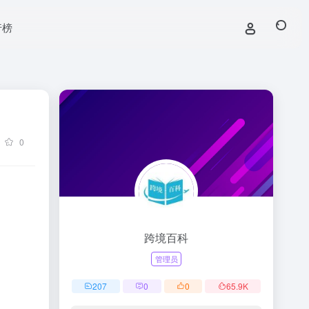
行榜
0
跨境百科
管理员
207
0
0
65.9
K