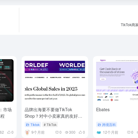
TikTok
析：市场
品牌出海要不要做TikTok
Ebates
流程
Shop？对中小卖家真的友好
吗？
Tiktok
# TikTok
跨境百科
62
0
9个月前
0
300
0
12个月前
0