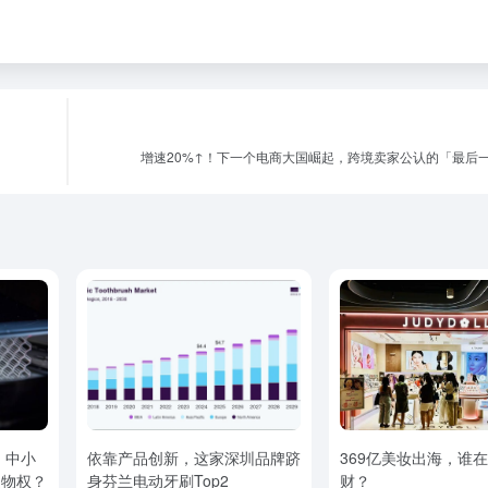
增速20%↑！下一个电商大国崛起，跨境卖家公认的「最后
：中小
依靠产品创新，这家深圳品牌跻
369亿美妆出海，谁
造物权？
身芬兰电动牙刷Top2
财？