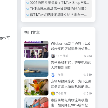
2025跨境卖家必看：TikTok Shop与Shopee广告效率倍增实操手册
TikTok日本市场第一波能赚的钱在哪？
做TikTok短视频还是独立站？来自一个老司机的真心话
热门文章
ov平
Wildberries新手必读：从0
起步实现店铺流量与销量双
增长！
11个月前
753
告别免税时代，跨境电商迈
入精耕新周期
1年前
649
宠物AI视频爆火：为什么说
这是普通人做短视频的绝佳
机会？
7个月前
519
泰国跨境电商物流终极指
南：如何降低30%成本提升