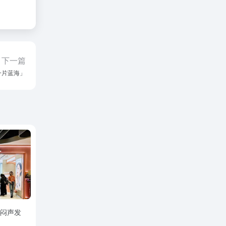
下一篇
一片蓝海」
在闷声发