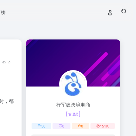
行榜
0
口时，都
行军蚁跨境电商
管理员
50
0
0
151
K