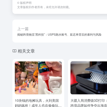
©
版权声明
文章版权归作者所有，未经允许请勿转载。
上一篇
揭秘跨境物流“黑科技”：USPS跑水账号、延迟单背后的暴利与风险
相关文章
10块钱的地摊玩具，火到美国
大疆入局消费级3D打印
妈妈疯抢！成年人也在偷偷玩，
跨境品牌如何争夺出海