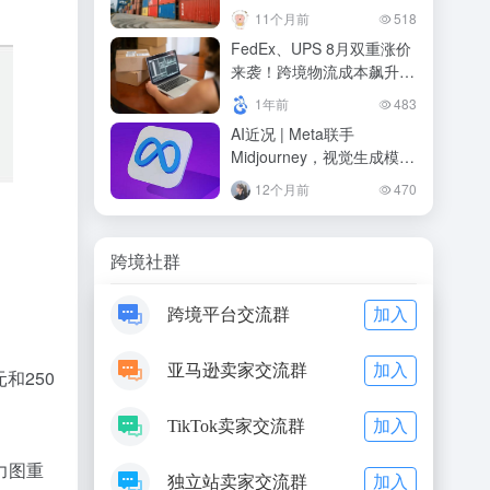
50%时效
11个月前
518
FedEx、UPS 8月双重涨价
来袭！跨境物流成本飙升，
卖家如何应对？
1年前
483
AI近况 | Meta联手
Midjourney，视觉生成模型
赛道竞争加剧
12个月前
470
跨境社群
加入
跨境平台交流群
加入
亚马逊卖家交流群
和250
加入
TikTok卖家交流群
力图重
加入
独立站卖家交流群