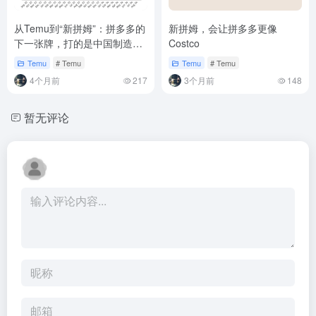
从Temu到“新拼姆”：拼多多的
新拼姆，会让拼多多更像
下一张牌，打的是中国制造价
Costco
值的重估
Temu
# Temu
Temu
# Temu
4个月前
217
3个月前
148
暂无评论