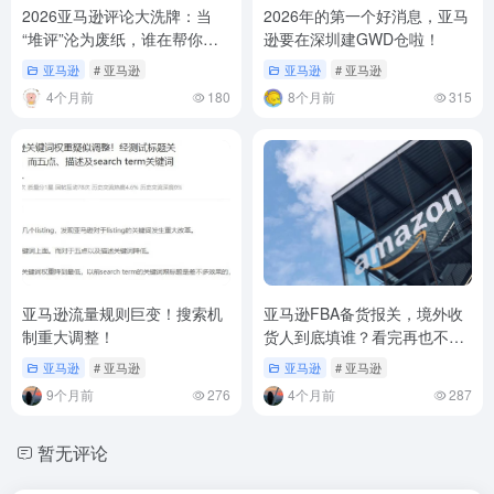
2026亚马逊评论大洗牌：当
2026年的第一个好消息，亚马
“堆评”沦为废纸，谁在帮你护
逊要在深圳建GWD仓啦！
航？
亚马逊
# 亚马逊
亚马逊
# 亚马逊
4个月前
180
8个月前
315
亚马逊流量规则巨变！搜索机
亚马逊FBA备货报关，境外收
制重大调整！
货人到底填谁？看完再也不踩
坑
亚马逊
# 亚马逊
亚马逊
# 亚马逊
9个月前
276
4个月前
287
暂无评论