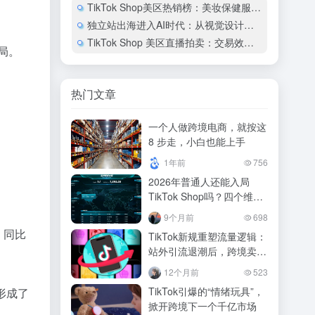
TikTok Shop美区热销榜：美妆保健服饰占67%销售额
。
独立站出海进入AI时代：从视觉设计到网站上线的实践路径
TikTok Shop 美区直播拍卖：交易效率是普通直播的4倍
局。
热门文章
一个人做跨境电商，就按这
8 步走，小白也能上手
1年前
756
2026年普通人还能入局
TikTok Shop吗？四个维度
看清机遇与挑战
9个月前
698
，同比
TikTok新规重塑流量逻辑：
站外引流退潮后，跨境卖家
的闭环生存指南
12个月前
523
TikTok引爆的“情绪玩具”，
形成了
掀开跨境下一个千亿市场