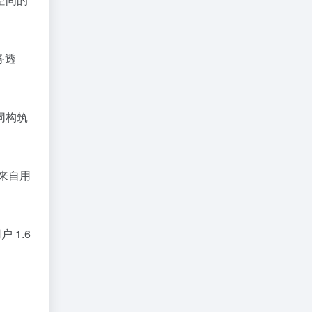
务透
同构筑
来自用
 1.6