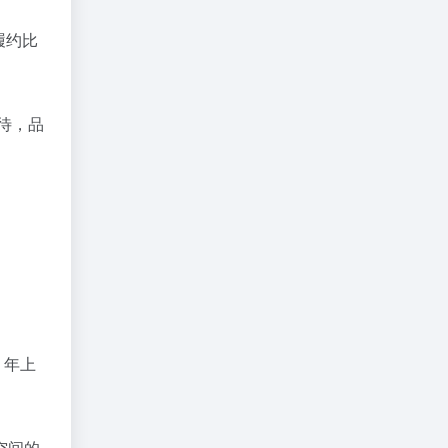
履约比
待，品
 年上
空间的