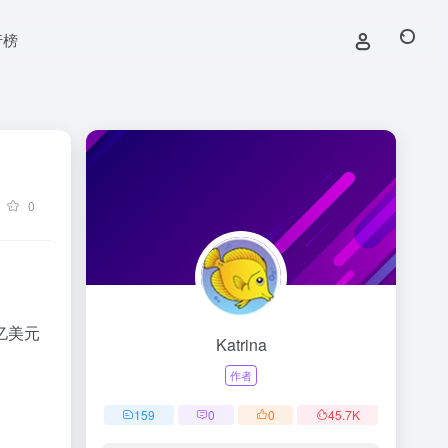
行榜
0
亿美元
Katrina
作者
159
0
0
45.7
K