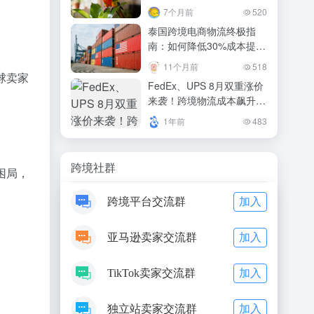
机会？
7个月前
520
泰国跨境电商物流终极指
南：如何降低30%成本提升
50%时效
11个月前
518
球卖家
FedEx、UPS 8月双重涨价
来袭！跨境物流成本飙升，
卖家如何应对？
1年前
483
跨境社群
困局，
加入
跨境平台交流群
加入
亚马逊卖家交流群
加入
TikTok卖家交流群
加入
独立站卖家交流群