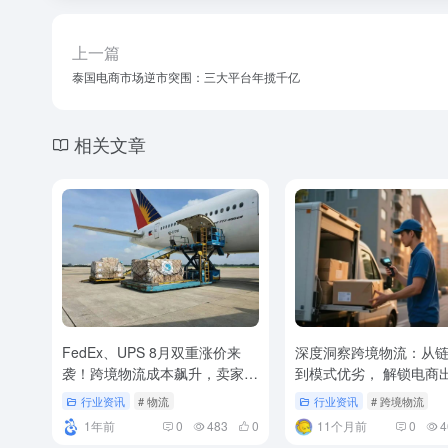
上一篇
泰国电商市场逆市突围：三大平台年揽千亿
相关文章
FedEx、UPS 8月双重涨价来
深度洞察跨境物流：从
袭！跨境物流成本飙升，卖家如
到模式优劣， 解锁电商
何应对？
流最优解
行业资讯
# 物流
行业资讯
# 跨境物流
1年前
0
483
0
11个月前
0
4