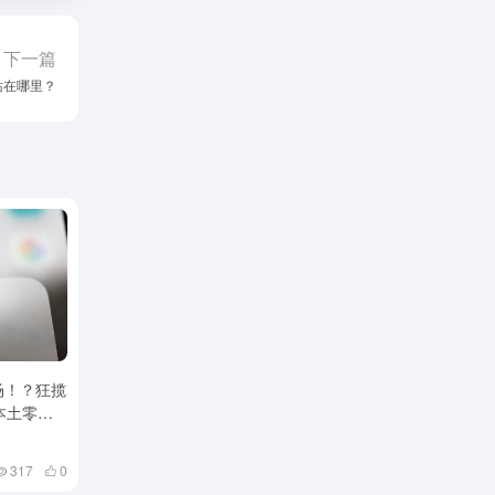
下一篇
站在哪里？
场！？狂揽
本土零售
317
0