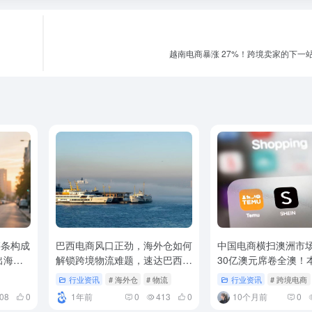
越南电商暴涨 27%！跨境卖家的下一
链条构成
巴西电商风口正劲，海外仓如何
中国电商横扫澳洲市
出海物
解锁跨境物流难题，速达巴西市
30亿澳元席卷全澳！
场！
商反遭澳人抛弃
行业资讯
# 海外仓
# 物流
行业资讯
# 跨境电商
08
0
1年前
0
413
0
10个月前
0