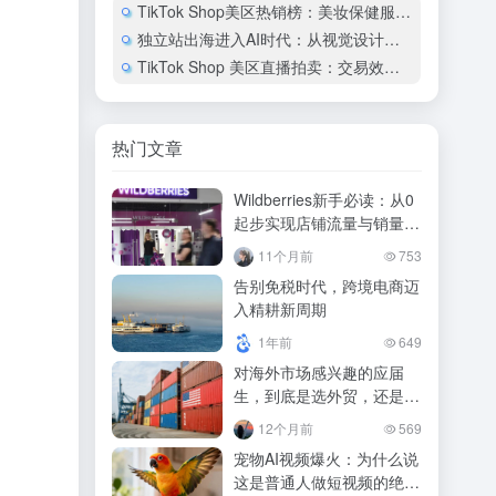
TikTok Shop美区热销榜：美妆保健服饰占67%销售额
独立站出海进入AI时代：从视觉设计到网站上线的实践路径
TikTok Shop 美区直播拍卖：交易效率是普通直播的4倍
热门文章
Wildberries新手必读：从0
起步实现店铺流量与销量双
增长！
11个月前
753
告别免税时代，跨境电商迈
入精耕新周期
1年前
649
对海外市场感兴趣的应届
生，到底是选外贸，还是选
跨境？
12个月前
569
宠物AI视频爆火：为什么说
这是普通人做短视频的绝佳