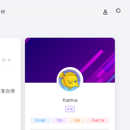
行榜
0
，年复合增
Katrina
作者
159
0
0
45.7
K