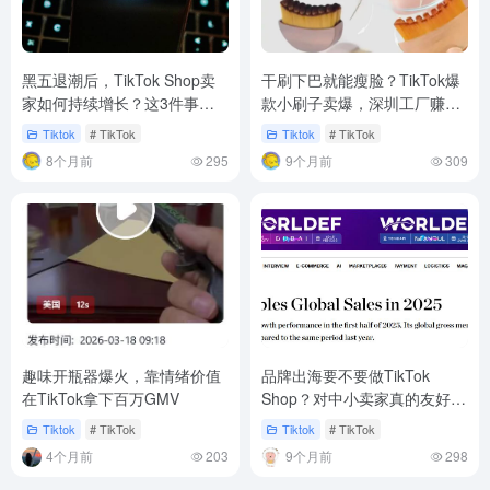
黑五退潮后，TikTok Shop卖
干刷下巴就能瘦脸？TikTok爆
家如何持续增长？这3件事比
款小刷子卖爆，深圳工厂赚翻
冲刺圣诞更重要
了！
Tiktok
# TikTok
Tiktok
# TikTok
8个月前
295
9个月前
309
趣味开瓶器爆火，靠情绪价值
品牌出海要不要做TikTok
在TikTok拿下百万GMV
Shop？对中小卖家真的友好
吗？
Tiktok
# TikTok
Tiktok
# TikTok
4个月前
203
9个月前
298