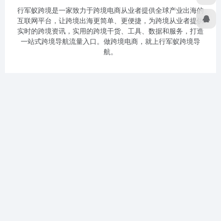
行军蚁跨境是一家致力于跨境电商从业者提供全球产业出海的
互联网平台，让跨境出海更简单、更便捷，为跨境从业者提供
实时的跨境资讯，实用的跨境干货、工具、数据和服务，打造
一站式跨境导航流量入口。做跨境电商，就上行军蚁跨境导
航。
关于我们
免责声明
隐私政策
广告合作
专栏作者
网站地图
友链申请
关注公众号
扫码加微信
Copyright © 2026
行军蚁跨境导航
赣ICP备2023008293号-2
粤
公网安备44030002007432号