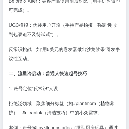
Before & After：美容产品使用前后对比（用手机剪辑即
可完成）。
UGC模拟：伪装用户开箱（手持产品拍摄，强调“刚收
到包裹迫不及待试试”）。
反常识挑战：如“用5美元的卷发器做出沙龙效果”引发争
议性互动。
二、流量冷启动：普通人快速起号技巧
1. 账号定位“反常识”人设
拒绝泛领域，聚焦细分标签（如#plantmom（植物养
护）、#cleantok（清洁技巧）中的小众需求。
案例：账号@tinykitchenstories（微型厨房玩具）通过