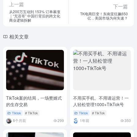
上一篇
下一篇
从200万互动到 153% 订单暴涨
TK电商巨变！东南亚狂飙650
｜“无语哥” 中国行背后的跨文化
亿，美国市场为何失速？
商业逻辑拆解
相关文章
TikTok案的结局，一场赘婿式
不用买手机、不用请运营！一
的生存交易
人轻松管理1000+TikTok号
Tiktok
# TikTok
Tiktok
# TikTok
8个月前
299
1年前
350