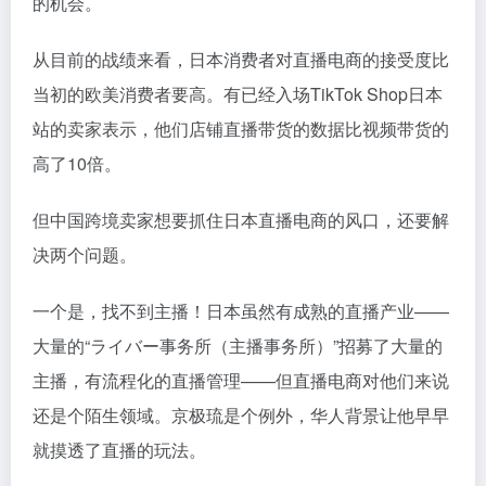
的机会。
从目前的战绩来看，日本消费者对直播电商的接受度比
当初的欧美消费者要高。有已经入场TikTok Shop日本
站的卖家表示，他们店铺直播带货的数据比视频带货的
高了10倍。
但中国跨境卖家想要抓住日本直播电商的风口，还要解
决两个问题。
一个是，找不到主播！日本虽然有成熟的直播产业——
大量的“ライバー事务所（主播事务所）”招募了大量的
主播，有流程化的直播管理——但直播电商对他们来说
还是个陌生领域。京极琉是个例外，华人背景让他早早
就摸透了直播的玩法。