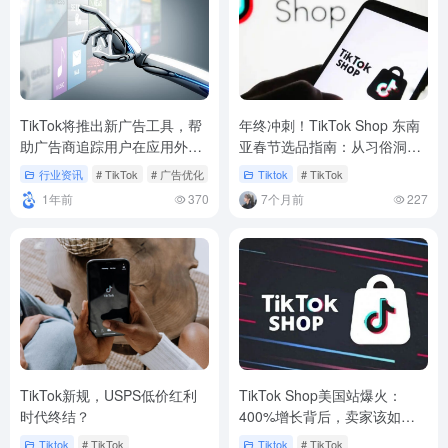
TikTok将推出新广告工具，帮
年终冲刺！TikTok Shop 东南
助广告商追踪用户在应用外行
亚春节选品指南：从习俗洞察
为
到销量突围
行业资讯
# TikTok
# 广告优化
Tiktok
# TikTok
1年前
370
7个月前
227
TikTok新规，USPS低价红利
TikTok Shop美国站爆火：
时代终结？
400%增长背后，卖家该如何
抓住风口赢赛场？
Tiktok
# TikTok
Tiktok
# TikTok