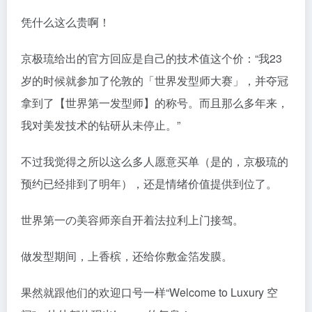
凭什么这么贵啊！
京极琉给出的官方回应是自己的技术值这个价：“我23
岁的时候就参加了伦敦的「世界发型师大赛」，并夺冠
拿到了【世界第一发型师】的称号。而且那么多年来，
我对美发技术的钻研从未停止。”
不过我觉得之所以这么多人愿意买单（是的，京极琉的
预约已经排到了明年），还是情绪价值提供到位了。
世界第一の美容师亲自开着法拉利上门接驾。
做发型期间，上香槟，还给你敷金箔发膜。
果然就跟他们的欢迎口号一样“Welcome to Luxury 空