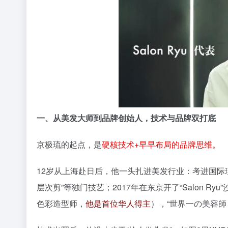
一、从美发大师到品牌创始人，技术与品牌双打底
京极琉的起点，是
硬核技术+早早布局的品牌思维。
12岁从上海赴日后，他一头扎进美发行业：考进国际
层次剪”等独门技艺；2017年在东京开了“Salon Ryu”沙龙，2
色彩造型师，
他是首位华人得主
），“世界一の美容