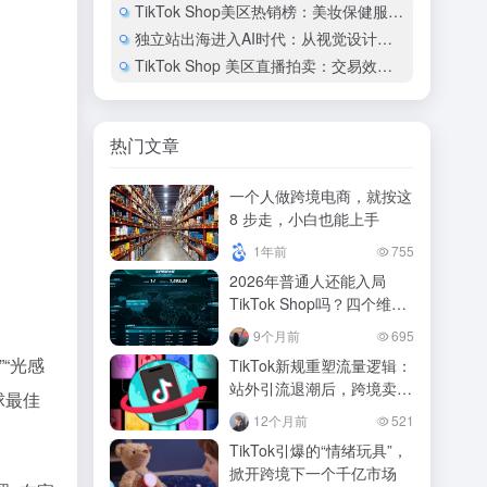
TikTok Shop美区热销榜：美妆保健服饰占67%销售额
独立站出海进入AI时代：从视觉设计到网站上线的实践路径
TikTok Shop 美区直播拍卖：交易效率是普通直播的4倍
热门文章
一个人做跨境电商，就按这
8 步走，小白也能上手
1年前
755
2026年普通人还能入局
TikTok Shop吗？四个维度
看清机遇与挑战
9个月前
695
“光感
TikTok新规重塑流量逻辑：
站外引流退潮后，跨境卖家
全球最佳
的闭环生存指南
12个月前
521
TikTok引爆的“情绪玩具”，
掀开跨境下一个千亿市场