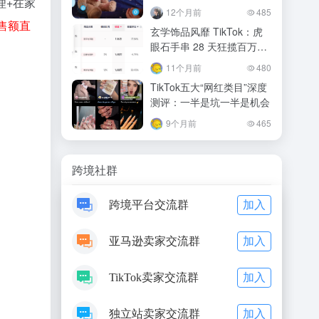
理+在家
12个月前
485
售额直
玄学饰品风靡 TikTok：虎
眼石手串 28 天狂揽百万，
跨境卖家的新机遇与挑战
11个月前
480
TikTok五大“网红类目”深度
测评：一半是坑一半是机会
9个月前
465
跨境社群
加入
跨境平台交流群
加入
亚马逊卖家交流群
加入
TikTok卖家交流群
加入
独立站卖家交流群