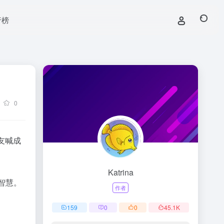
行榜
0
友喊成
Katrina
商智慧。
作者
159
0
0
45.1
K