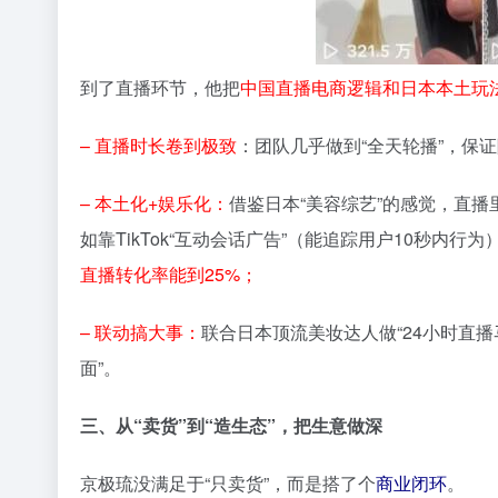
到了直播环节，他把
中国直播电商逻辑和日本本土玩
– 直播时长卷到极致
：团队几乎做到“全天轮播”，保
– 本土化+娱乐化：
借鉴日本“美容综艺”的感觉，直播里
如靠TikTok“互动会话广告”（能追踪用户10秒内行
直播转化率能到25%；
– 联动搞大事：
联合日本顶流美妆达人做“24小时直播马
面”。
三、从“卖货”到“造生态”，把生意做深
京极琉没满足于“只卖货”，而是搭了个
商业闭环
。