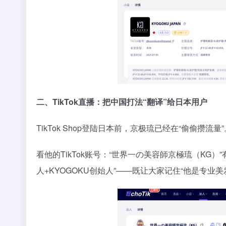
二、TikTok直播：把中国打法“翻译”给日本用户
TikTok Shop登陆日本前，京极琉已经在“偷偷攒流量”
看他的TikTok账号：“世界一の美容師京極琉（KG）”有3
人+KYOGOKU创始人”——既让大家记住“他是专业