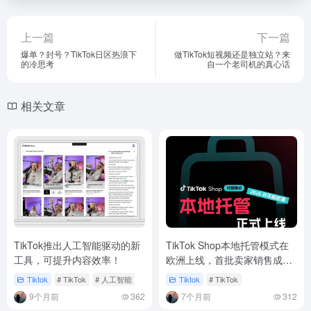
上一篇
下一篇
爆单？封号？TikTok日区热浪下
做TikTok短视频还是独立站？来
的冷思考
自一个老司机的真心话
相关文章
TikTok推出人工智能驱动的新
TikTok Shop本地托管模式在
工具，可提升内容效率！
欧洲上线，首批卖家销售成绩
喜人
Tiktok
# TikTok
# 人工智能
Tiktok
# TikTok
9个月前
362
7个月前
312