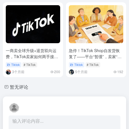
一商卖全球升级+退货双向运
急停！TikTok Shop自发货恢
费，TikTok卖家如何两手接
复了——平台“暂缓”，卖家“渡
招？
劫”
Tiktok
# TikTok
Tiktok
# TikTok
3个月前
200
5个月前
192
暂无评论