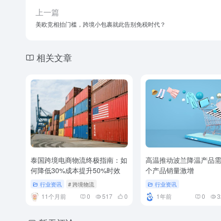
上一篇
美欧竞相抬门槛，跨境小包裹就此告别免税时代？
相关文章
泰国跨境电商物流终极指南：如
高温推动波兰降温产品
何降低30%成本提升50%时效
个产品销量激增
行业资讯
# 跨境物流
行业资讯
11个月前
0
517
0
1年前
0
3