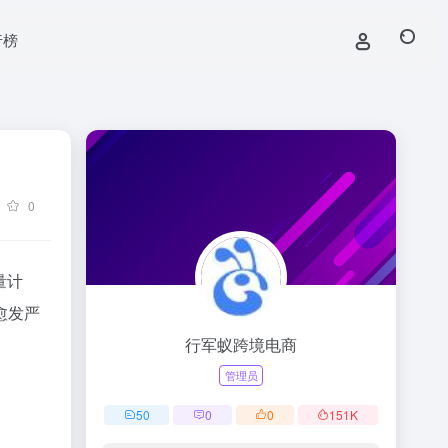
行榜
0
量计
愈发严
行军蚁跨境电商
管理员
50
0
0
151
K