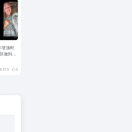
年登顶时
p美区做到，
313
0