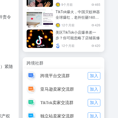
9个月前
465
TikTok爆火，中国灭蚊神器
，并责令
全球爆红，老外狂砸160万
美元疯抢，化学灭蚊要被淘
12个月前
426
汰了？
美区TikTok小店爆单差一
步？你可能忽略了店铺装修
12个月前
420
跨境社群
额）紧随
加入
跨境平台交流群
加入
亚马逊卖家交流群
加入
TikTok卖家交流群
加入
识产权
独立站卖家交流群