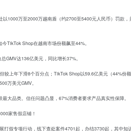
1000万至2000万越南盾（约2700至5400元人民币）罚款
kTok Shop在越南市场份额飙至44%。
总GMV达136亿美元，同比增长37%。
但较上年下滑8个百分点；TikTok Shop以59.6亿美元（44%份
500万美元GMV。
元蝉联最大品类。信任问题凸显，67%消费者要求产品真实性保障。
000家售假店铺！
展打假专项行动，线下查处案件4701起，办结3730起，其中知