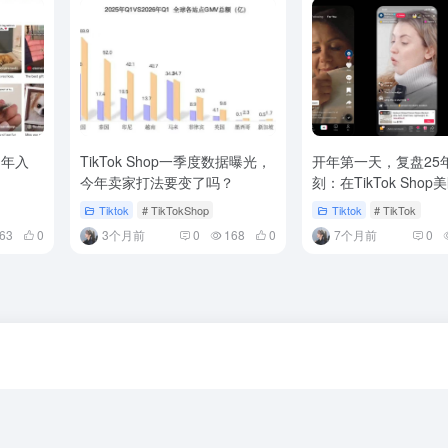
，年入
TikTok Shop一季度数据曝光，
开年第一天，复盘25
今年卖家打法要变了吗？
刻：在TikTok Sho
品类第一
Tiktok
# TikTokShop
Tiktok
# TikTok
63
0
3个月前
0
168
0
7个月前
0