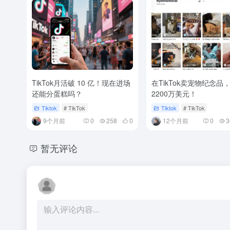
TikTok月活破 10 亿！现在进场
在TikTok卖宠物纪念品
还能分蛋糕吗？
2200万美元！
Tiktok
# TikTok
Tiktok
# TikTok
9个月前
0
258
0
12个月前
0
3
暂无评论