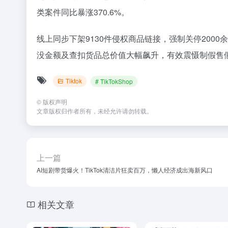
类案件同比暴涨370.6%。
线上同步下架9130件侵权商品链接，强制关停200
没金额及查扣货品总价值大幅飙升，有效震慑制假售
Tiktok
# TikTokShop
©
版权声明
文章版权归作者所有，未经允许请勿转载。
上一篇
AI短剧带货爆火！TikTok清洁片狂卖百万，懒人经济成出海新风口
相关文章