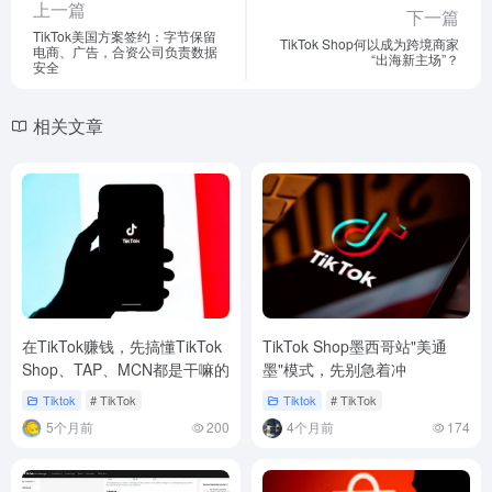
上一篇
下一篇
TikTok美国方案签约：字节保留
TikTok Shop何以成为跨境商家
电商、广告，合资公司负责数据
“出海新主场”？
安全
相关文章
在TikTok赚钱，先搞懂TikTok
TikTok Shop墨西哥站"美通
Shop、TAP、MCN都是干嘛的
墨"模式，先别急着冲
Tiktok
# TikTok
Tiktok
# TikTok
5个月前
200
4个月前
174