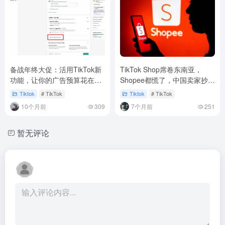
备战年终大促：活用TikTok新
TikTok Shop席卷东南亚，
功能，让你的广告预算花在刀
Shopee都慌了，中国卖家抄旧
刃上
作业就能赚？
Tiktok
# TikTok
Tiktok
# TikTok
10个月前
309
7个月前
251
暂无评论