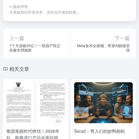
©
版权声明
文章版权归作者所有，未经允许请勿转载。
上一篇
下一篇
7个月进账30亿！一双国产鞋正
Meta发布全家桶，带屏AI眼镜登
在被全球疯抢
场
相关文章
泰国免税时代终结！2026年
Sora2：男人们的妙鸭相机
起，电商进口产品全面征税