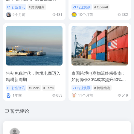
行业资讯
# 跨境电商
行业资讯
# OpenAI
9个月前
431
10个月前
382
告别免税时代，跨境电商迈入
泰国跨境电商物流终极指南：
精耕新周期
如何降低30%成本提升50%时
效
行业资讯
# Shein
# Temu
行业资讯
# 跨境物流
1年前
653
11个月前
519
暂无评论