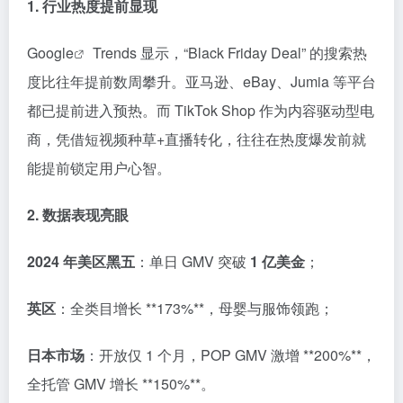
1. 行业热度提前显现
Google
Trends 显示，“Black Friday Deal” 的搜索热
度比往年提前数周攀升。亚马逊、eBay、Jumia 等平台
都已提前进入预热。而 TikTok Shop 作为内容驱动型电
商，凭借短视频种草+直播转化，往往在热度爆发前就
能提前锁定用户心智。
2. 数据表现亮眼
2024 年美区黑五
：单日 GMV 突破
1 亿美金
；
英区
：全类目增长 **173%**，母婴与服饰领跑；
日本市场
：开放仅 1 个月，POP GMV 激增 **200%**，
全托管 GMV 增长 **150%**。