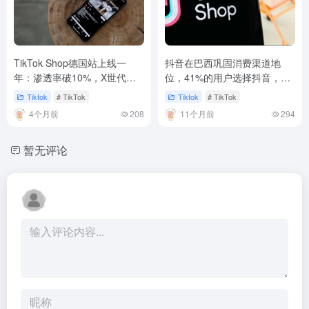
TikTok Shop德国站上线一
抖音在巴西巩固消费渠道地
年：渗透率破10%，X世代成
位，41%的用户选择抖音，
消费主力
40%选择Instagram，11%选
Tiktok
# TikTok
Tiktok
# TikTok
择YouTube Shorts
4个月前
208
11个月前
294
暂无评论