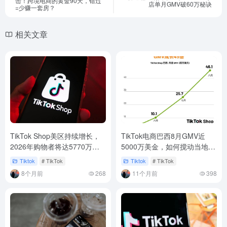
击！跨境电商的黄金90天，错过
店单月GMV破60万秘诀
=少赚一套房？
相关文章
TikTok Shop美区持续增长，
TikTok电商巴西8月GMV近
2026年购物者将达5770万，
5000万美金，如何搅动当地电
占美人口约17%​​
商格局
Tiktok
# TikTok
Tiktok
# TikTok
8个月前
268
11个月前
398