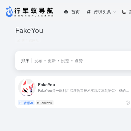
首页
跨境头条
FakeYou
共 1 篇网址
排序
发布
更新
浏览
点赞
FakeYou
FakeYou是一款利用深度伪造技术实现文本到语音生成的音频剪辑工具，支持多语言和多样化声音生成。
音频AI
# FakeYou