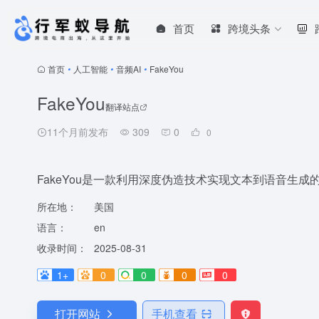
首页
跨境头条
首页
•
人工智能
•
音频AI
•
FakeYou
FakeYou
翻译站点
11个月前发布
309
0
0
FakeYou是一款利用深度伪造技术实现文本到语音生
所在地：
美国
语言：
en
收录时间：
2025-08-31
1+
0
0
0
0
打开网站
手机查看