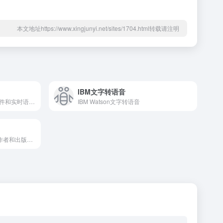
本文地址https://www.xingjunyi.net/sites/1704.html转载请注明
IBM文字转语音
一个提供将音频文件、视频文件和实时语音转录为文字的平台，提供了一个简单的API，允许用户访问用于转录和语音理解的即可用的AI模型。
IBM Watson文字转语音
ElevenLabs 是一个为内容创作者和出版商提供功能强大且用途广泛的ai语音软件平台。