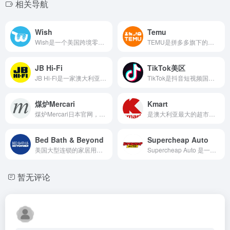
相关导航
Wish
Temu
Wish是一个美国跨境零售电商平台，通过愿望清单的模式为用户提供产品分享、购买服务，包括鞋子、电子产品等各类生活用品
TEMU是拼多多旗下的全品类跨境电商平台。2022年9月初，TEMU在美国正式上线
JB Hi-Fi
TikTok美区
JB Hi-Fi是一家澳大利亚知名的家用电器零售商，主要销售手机、电视、电脑和咖啡机等多种电子产品
TikTok是抖音短视频国际版，是字节跳动旗下短视频社交app软件
煤炉Mercari
Kmart
煤炉Mercari日本官网，日文名为“メルカリ”，是2013年成立的，目前已经发展为日本知名二手商品交易平台
是澳大利亚最大的超市连锁之一，提供广泛的产品与服务，包括日常杂货、家居用品、服装、电器等
Bed Bath & Beyond
Supercheap Auto
美国大型连锁的家居用品专门店，具体销售：家用商品、家居用品、食品、礼品、健康和美容商品，以及婴幼儿用品
Supercheap Auto 是一家澳大利亚汽车零配件和工具零售商，成立于1972年，总部位于布里斯班
暂无评论