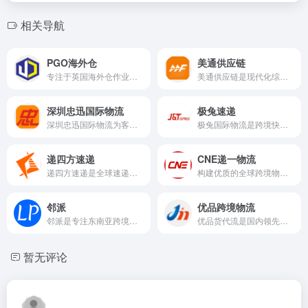
相关导航
PGO海外仓
美通供应链
专注于英国海外仓作业多年，凝聚了多位知名科技企业的技术专家、供应链管理专家，以及海外仓储资深运营专家
美通供应链是现代化综合物流服务的公司，提供专业的全面的综合物流服务。
深圳忠迅国际物流
极兔速递
深圳忠迅国际物流为客户提供国际物流运输、国际快递服务、电池快递、亚马逊物流、FBA头程等国际货运代理服务,已开通美国专线、欧洲专线、欧洲卡航和中港快递等业务.
极兔国际物流是跨境快递，海外仓储（美国/英国/墨西哥/菲律宾/泰国/阿联酋专线）
递四方速递
CNE递一物流
递四方速递是全球速递专线和GRS全球退货服务
构建优质的全球跨境物流生态链
邻派
优品跨境物流
邻派是专注东南亚跨境电商仓储代发服务
优品货代流是国内领先的一站式跨境物流智能服务平台，可为外贸企业跨境电商提供国际快递、国际小包、国际空运、FBA头程（亚马逊送仓）、海运散货、海运整柜、铁路运输、货运保险、上门取件等国际物流综合服务
暂无评论