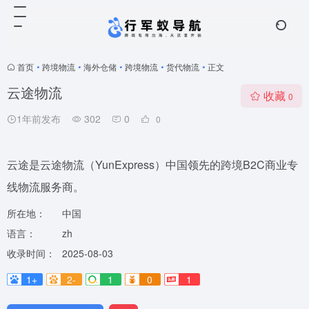
首页
•
跨境物流
•
海外仓储
•
跨境物流
•
货代物流
•
正文
云途物流
收藏
0
1年前发布
302
0
0
云途是云途物流（YunExpress）中国领先的跨境B2C商业专
线物流服务商。
所在地：
中国
语言：
zh
收录时间：
2025-08-03
1+
2-
1
0
1