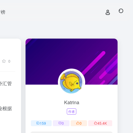
行榜
0
外汇管
Katrina
业根据
作者
159
0
0
45.4
K