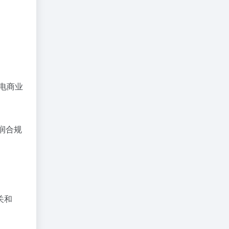
境电商业
润合规
关和