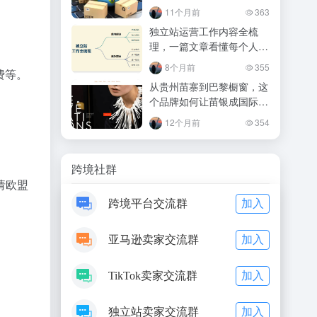
11个月前
363
独立站运营工作内容全梳
理，一篇文章看懂每个人都
要做什么+打造高效率团队
8个月前
355
费等。
教程
从贵州苗寨到巴黎橱窗，这
个品牌如何让苗银成国际奢
侈品？
12个月前
354
跨境社群
请欧盟
加入
跨境平台交流群
加入
亚马逊卖家交流群
加入
TikTok卖家交流群
加入
独立站卖家交流群