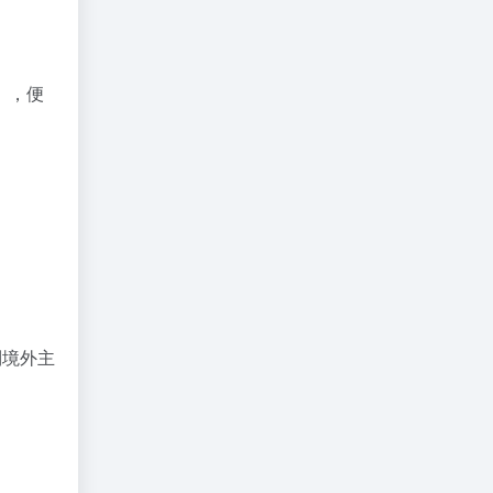
），便
到境外主