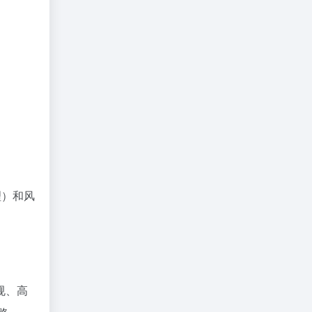
理）和风
规、高