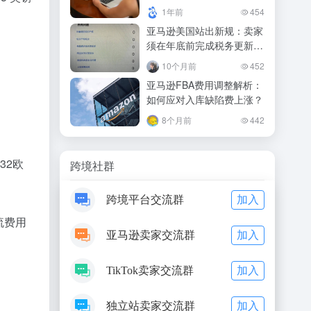
1年前
454
亚马逊美国站出新规：卖家
须在年底前完成税务更新，
否则将受限
10个月前
452
亚马逊FBA费用调整解析：
如何应对入库缺陷费上涨？
8个月前
442
32欧
跨境社群
加入
跨境平台交流群
流费用
加入
亚马逊卖家交流群
加入
TikTok卖家交流群
加入
独立站卖家交流群