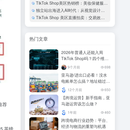
TikTok Shop美区热销榜：美妆保健服饰占67%销售额
独立站出海进入AI时代：从视觉设计到网站上线的实践路径
TikTok Shop 美区直播拍卖：交易效率是普通直播的4倍
热门文章
2026年普通人还能入局
TikTok Shop吗？四个维度
看清机遇与挑战
9个月前
698
亚马逊/进出口必看！没水
电账单怎么搞？地址稳过
审，拒交智商税一篇给你讲
12个月前
650
明白！！
【跨境运营】新手指南，亚
马逊运营该怎么做？
推荐
1年前
460
跨境电商行业趋势：平台、
经济与物流的重塑与机遇
5 英镑