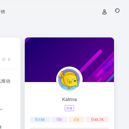
行榜
0
以推动
Katrina
作者
159
0
0
45.7
K