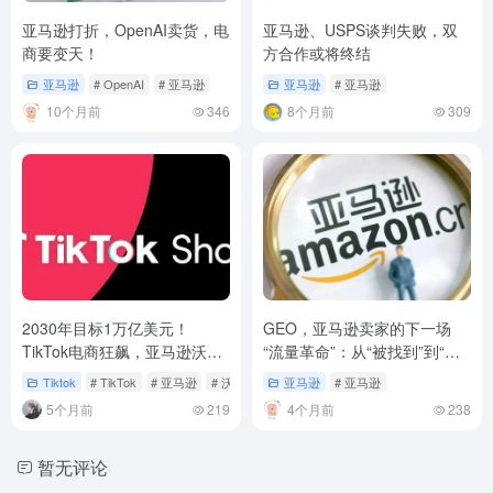
亚马逊打折，OpenAI卖货，电
亚马逊、USPS谈判失败，双
商要变天！
方合作或将终结
亚马逊
# OpenAI
# 亚马逊
亚马逊
# 亚马逊
10个月前
346
8个月前
309
2030年目标1万亿美元！
GEO，亚马逊卖家的下一场
TikTok电商狂飙，亚马逊沃尔
“流量革命”：从“被找到”到“被
玛都慌了
推荐”
Tiktok
# TikTok
# 亚马逊
# 沃尔玛
亚马逊
# 亚马逊
5个月前
219
4个月前
238
暂无评论