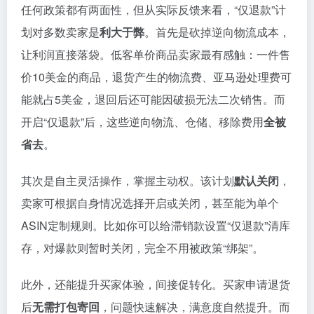
任何政策都有两面性，但从实际反馈来看，“仅退款”计
划对多数卖家是
利大于弊
。首先是砍掉逆向物流成本，
让利润直接落袋。低客单价商品卖家最有感触：一件售
价10美金的商品，退货产生的物流费、亚马逊处理费可
能就占5美金，退回后还可能因破损无法二次销售。而
开启“仅退款”后，这些逆向物流、仓储、移除费用
全被
省去
。
其次是自主灵活操作，掌握主动权。该计划
默认关闭
，
卖家可根据自身情况选择开启或关闭，甚至能为单个
ASIN定制规则。比如你可以给滞销款设置“仅退款”清库
存，对爆款则暂时关闭，完全不用被政策“绑架”。
此外，还能提升买家体验，间接促转化。买家申请退货
后
无需打包寄回
，问题快速解决，满意度自然提升。而