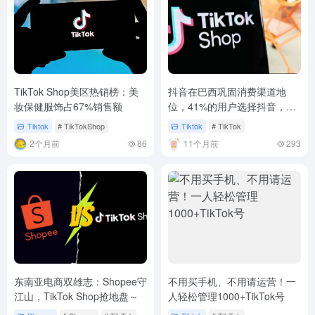
TikTok Shop美区热销榜：美
抖音在巴西巩固消费渠道地
妆保健服饰占67%销售额
位，41%的用户选择抖音，
40%选择Instagram，11%选
Tiktok
# TikTokShop
Tiktok
# TikTok
择YouTube Shorts
2个月前
86
11个月前
293
东南亚电商双雄志：Shopee守
不用买手机、不用请运营！一
江山，TikTok Shop抢地盘～
人轻松管理1000+TikTok号