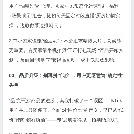
用户“怕错过”的心理。卖家可以常态化运营“限时福利
+场景演示”组合，比如每天固定时段直播“厨房好物实
操”，边教做菜边推厨具；
3.中小卖家也能“轻启动”：不必追求精致大片，真实感
更重要。有卖家靠手机拍摄“工厂打包现场”“产品开箱实
测”，反而因“接地气”获得高互动，成本低却效果稳。
0
3、
品质升级：别再拼“低价”，用户更愿意为“确定性”
买单
“品质严选”商品的逆袭，其实打破了一个误区：TikTok
用户并非只图便宜。他们对“性价比”的定义，早已从“低
价”转向“物有所值”——即“品质看得见，预期能兑现”。