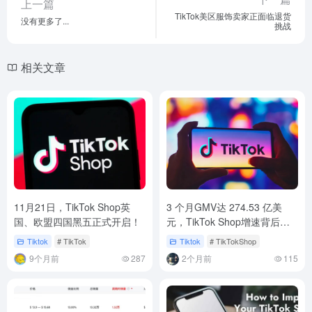
上一篇
TikTok美区服饰卖家正面临退货
没有更多了...
挑战
相关文章
11月21日，TikTok Shop英
3 个月GMV达 274.53 亿美
国、欧盟四国黑五正式开启！
元，TikTok Shop增速背后释
放了什么信号？
Tiktok
# TikTok
Tiktok
# TikTokShop
9个月前
287
2个月前
115