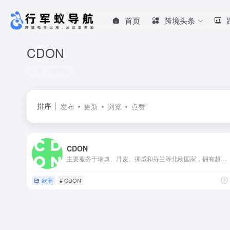
首页
跨境头条
CDON
共 1 篇网址
排序
发布
更新
浏览
点赞
CDON
主要服务于瑞典、丹麦、挪威和芬兰等北欧国家，拥有超过200万的买家和220万的邮件订阅用户
欧洲
# CDON