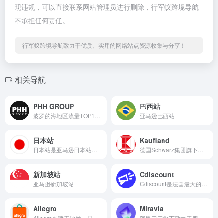
现违规，可以直接联系网站管理员进行删除，行军蚁跨境导航
不承担任何责任。
行军蚁跨境导航致力于优质、实用的网络站点资源收集与分享！
相关导航
PHH GROUP
巴西站
波罗的海地区流量TOP1电商平台，在立陶宛、拉脱维亚、爱沙尼亚的流量排名第一
亚马逊巴西站
日本站
Kaufland
日本站是亚马逊日本站是日本最大的电子商务平台之一，提供了广泛的商品和服务。
德国Schwarz集团旗下低成本零售连锁商，是欧洲第5大食品零售商
新加坡站
Cdiscount
亚马逊新加坡站
Cdiscount是法国最大的本地电商平台，经营的品类类目达21种，也是法国人最常去的购物平台之一
Allegro
Miravia
Allegro创建于波兰，是中东欧最大的电商平台——已有上万名中国商家通过Allegro接触波兰、捷克与斯洛伐克的潜在客户
阿里巴巴旗下致力于服务品牌及优秀卖家的，深耕西班牙本土市场的品质和时尚综合型电商平台