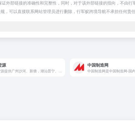
证外部链接的准确性和完整性，同时，对于该外部链接的指向，不由行军蚁跨
违规，可以直接联系网站管理员进行删除，行军蚁跨境导航不承担任何责
货源
中国制造网
17货源提供广州沙河、新塘，潮汕普宁、汕头，白沟等服装批发市场货源，包括女装、男装、 牛仔裤、箱包等一手货源，支持一键上传、一件代发，以图搜款服务。是淘宝卖家微商开店拿货...