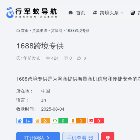
首页
跨境头条
首页
•
货源渠道
•
货源网
•
1688跨境专供
1688跨境专供
1年前发布
424
0
0
1688跨境专供是为网商提供海量商机信息和便捷安全的
所在地：
中国
语言：
zh
收录时间：
2025-08-04
1+
2-
0
0
0
打开网站
手机查看