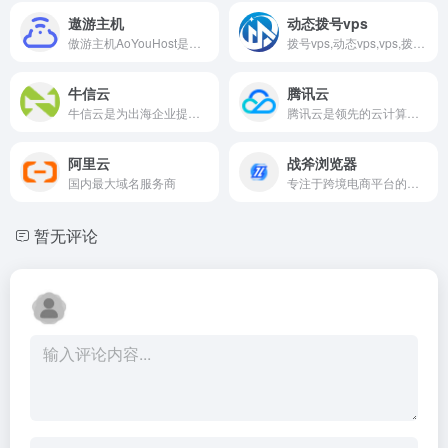
遨游主机
动态拨号vps
傲游主机AoYouHost是由在澳洲的害羞哥和组长成立于2010年，全线 VPS 产品均采用成熟的 Citrix XenServer 虚拟化技术，配合简体中文易操作控制面板
拨号vps,动态vps,vps,拨号服务器,动态ip,挂机宝
牛信云
腾讯云
牛信云是为出海企业提供各种云通信服务
腾讯云是领先的云计算、大数据、人工智能服务商
阿里云
战斧浏览器
国内最大域名服务商
专注于跨境电商平台的店铺安全管理
暂无评论