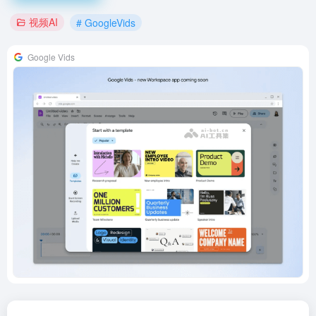
视频AI
# GoogleVids
Google Vids