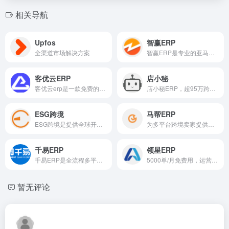
相关导航
Upfos
智赢ERP
全渠道市场解决方案
智赢ERP是专业的亚马逊跨境电商ERP系统的分销平台
客优云ERP
店小秘
客优云erp是一款免费的跨境ERP，拥有30W跨境卖家，已对接30+跨境平台和100+物流，拥有数据产品采集、数据分析、一键铺货、货代、智能定价、图片处理、数据统计、仓储管理、WMS系统等功能。
店小秘ERP，超95万跨境卖家都在用的电商ERP，已对接Wish、速卖通、eBay、Amazon、Lazada、Shopee、Shopify、Joom、Temu等50+主流电商平台，为跨境卖家提供采集搬家、产品刊登、客...
ESG跨境
马帮ERP
ESG跨境是提供全球开店、代理店长服务、物流支付、ERP管理
为多平台跨境卖家提供选品/刊登/订单/采购/仓储物流等全链路解决方案
千易ERP
领星ERP
千易ERP是全流程多平台专业跨境卖家ERP
5000单/月免费用，运营/财务/广告功能全覆盖，行业市占率第一
暂无评论