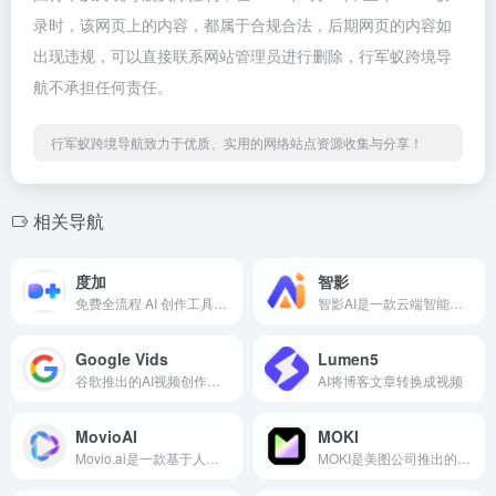
录时，该网页上的内容，都属于合规合法，后期网页的内容如
出现违规，可以直接联系网站管理员进行删除，行军蚁跨境导
航不承担任何责任。
行军蚁跨境导航致力于优质、实用的网络站点资源收集与分享！
相关导航
度加
智影
免费全流程 AI 创作工具，百度出品的一个人人可用的AIGC（AI Generated Content）创作平台。它利用AI技术降低内容生产的门槛，提升创作效率，一站式聚合了百度的AIGC能力，引领着...
智影AI是一款云端智能视频创作工具，依托大模型底座技术的AI绘画推文神器，零基础小白也能轻松上手，快速实现从文案到视频的制作。
Google Vids
Lumen5
谷歌推出的AI视频创作工具
AI将博客文章转换成视频
MovioAI
MOKI
Movio.ai是一款基于人工智能的文本到视频生成工具，用户可通过输入文字脚本快速生成专业外观的视频内容。
MOKI是美图公司推出的一款AI视频短片创作平台，主要专注于辅助视频创作者制作动画短片、网文短剧、故事绘本和音乐视频（MV）。