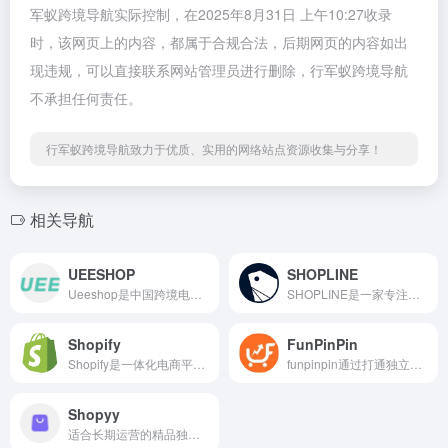
军蚁跨境导航实际控制，在2025年8月31日 上午10:27收录
时，该网页上的内容，都属于合规合法，后期网页的内容如出
现违规，可以直接联系网站管理员进行删除，行军蚁跨境导航
不承担任何责任。
行军蚁跨境导航致力于优质、实用的网络站点资源收集与分享！
相关导航
UEESHOP
SHOPLINE
Ueeshop是中国跨境电商卖家热衷选择的SaaS建站平台。
SHOPLINE是一家专注于通过独立站助力跨境电商品牌出海的企业级技术服务公司,为中国跨境电商独立站卖家品牌出海提供一站式零编程的出海建站工具,助力快速开启海外独立站
Shopify
FunPinPin
Shopify是一体化电商平台,支持从产品上架、购物车支付到营销推广全流程,为商家打造个性化的在线店铺,轻松拓展全球电商业务。
funpinpin通过打通独立站生态圈,FunPinPin为中国卖家提供从建站到营销的一站式解决方案
Shopyy
适合长期运营的精品独立站