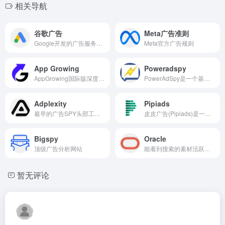
相关导航
谷歌广告
Meta广告准则
Google开发的广告服务产品，广告客户可以在其中通过竞价向网络用户展示产品、服务或视频等
Meta官方广告规则
App Growing
Poweradspy
AppGrowing国际版深度监测FB/TikTok/Google Ads等全球广告数据,覆盖游戏、AI、短剧、小说等广告素材与市场策略分析,免费获取行业白皮书与竞品分析工具
PowerAdSpy是一个基于AI技术的广告情报平台，提供全球领先的广告数据分析服务，支持社交媒体、独立站等平台的广告监控。
Adplexity
Pipiads
最早的广告SPY头部工具之一
皮皮广告(Pipiads)是一个专业的TikTok广告分析和选品工具。它通过抓取海量的TikTok广告数据,为用户提供了一个全面的广告数据库和素材库。
Bigspy
Oracle
顶级广告分析网站
能看到搜索的素材活跃日期
暂无评论