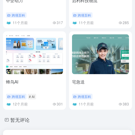
中企动力
启利科技物流
跨境百科
跨境百科
11个月前
317
11个月前
285
蜂鸟AI
宅急送
跨境百科
# AI
跨境百科
12个月前
301
11个月前
383
暂无评论