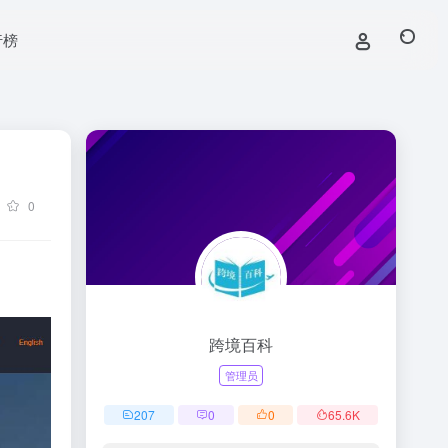
行榜
0
跨境百科
管理员
207
0
0
65.6
K