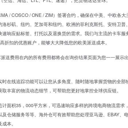
（空运、海运、LTL、FTL、速递），把货物送达全球。
C / CMA / COSCO / ONE / ZIM）签署合约，确保在中美、中欧各
的洛杉矶、纽约、芝加哥和纽约、欧洲的菲利克斯托、安特卫普
快速响应贴标签、打托以及退换货的需求。我们与主流的卡车服
r)都开通了带有高折扣的优惠账户，能够大大降低您的欧美派送成本。
车派送费用在内的所有费用都将会在询价结果页面为您一一展示
实时在线追踪功能可以让您从多角度、随时随地掌握货物的全部
获取丰富的物流动态细节，可帮助您更好地掌控全球供应链。
计面积35，000平方米，可迅速响应多样的跨境电商物流需求
及仓储服务等等、海外仓可有效帮助您处理亚马逊、EBAY、
及成本。