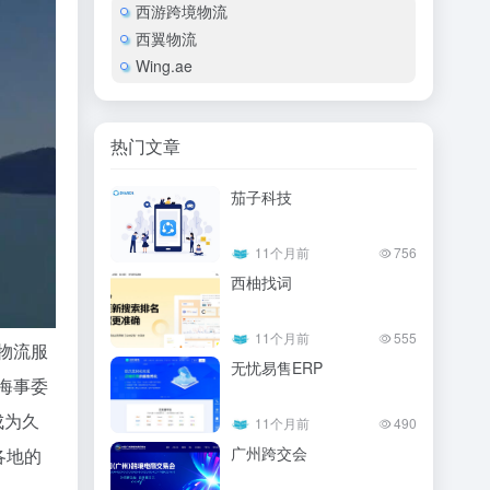
西游跨境物流
西翼物流
Wing.ae
热门文章
茄⼦科技
11个月前
756
西柚找词
11个月前
555
物流服
无忧易售ERP
海事委
成为久
11个月前
490
广州跨交会
各地的