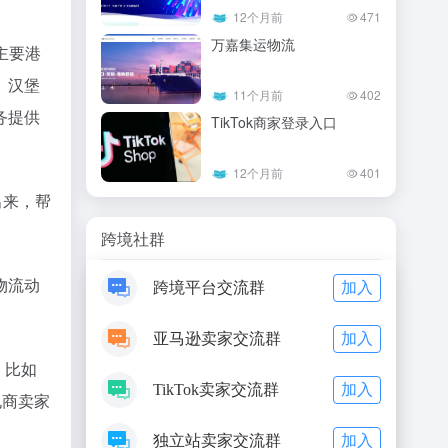
12个月前
471
万嘉集运物流
大主要港
、汉堡
11个月前
402
务提供
TikTok商家登录入口
12个月前
401
出来，帮
跨境社群
物流动
加入
跨境平台交流群
加入
亚马逊卖家交流群
，比如
加入
TikTok卖家交流群
电商卖家
加入
独立站卖家交流群