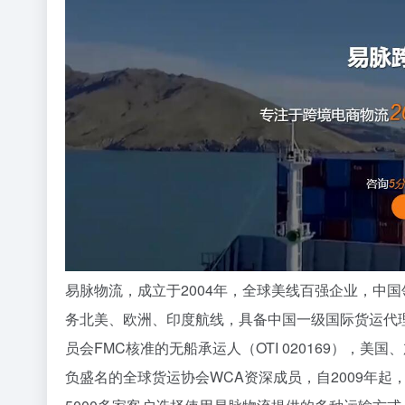
易脉物流，成立于2004年，全球美线百强企业，中
务北美、欧洲、印度航线，具备中国一级国际货运代理
员会FMC核准的无船承运人（OTI 020169），美国、加
负盛名的全球货运协会WCA资深成员，自2009年起