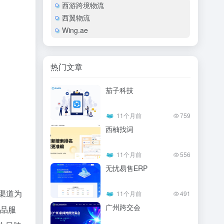
西游跨境物流
西翼物流
Wing.ae
热门文章
茄⼦科技
11个月前
759
西柚找词
11个月前
556
无忧易售ERP
渠道为
11个月前
491
广州跨交会
商品服