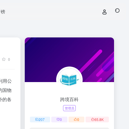
行榜
0
利用公
的国物
外的各
跨境百科
管理员
207
0
0
65.8
K