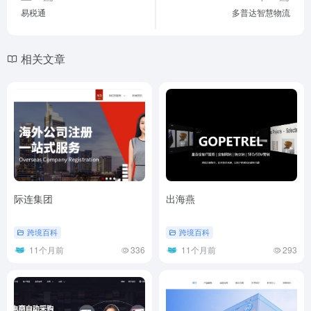
易税通
多普达智慧物流
相关文章
际连集团
出海燕
跨境百科
跨境百科
11个月前
336
11个月前
293